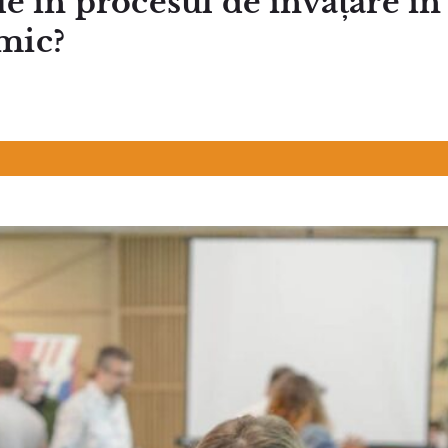
ale în procesul de învățare în
amic?