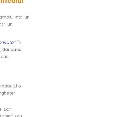
n mediul
samblu. Într-un
într-un
o viață.
” În
t, dar când
ă sau
 date. El o
înghețe”
e. Dar
 echipă sau