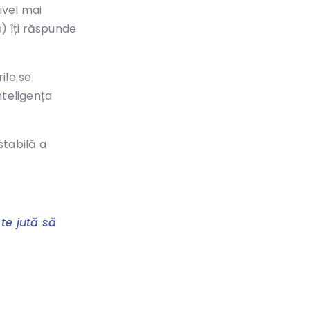
ivel mai
ă) îți răspunde
rile se
nteligența
stabilă a
te jută să