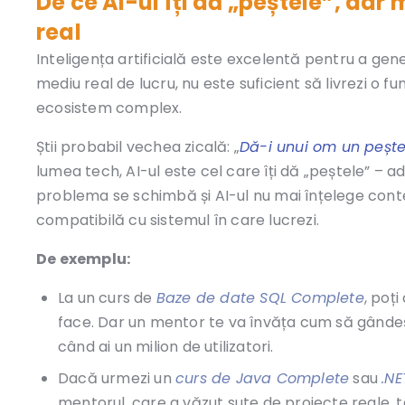
De ce AI-ul îți dă „peștele”, dar
real
Inteligența artificială este excelentă pentru a ge
mediu real de lucru, nu este suficient să livrezi o f
ecosistem complex.
Știi probabil vechea zicală: „
Dă-i unui om un pește ș
lumea tech, AI-ul este cel care îți dă „peștele” –
problema se schimbă și AI-ul nu mai înțelege context
compatibilă cu sistemul în care lucrezi.
De exemplu:
La un curs de
Baze de date SQL Complete
, poț
face. Dar un mentor te va învăța cum să gândeșt
când ai un milion de utilizatori.
Dacă urmezi un
curs de Java Complete
sau
.N
mentorul, care a văzut sute de proiecte reale, te