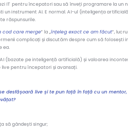
zi IT pentru începatori sau să înveți programare la un n
 un instrument AI. E normal. AI-ul (inteligența artificial
ate răspunsurile.
n cod care merge
” la „
înțeleg exact ce am făcut
”, lucru
ermenii complicați și discutăm despre cum să folosești i
e ea.
AI (bazate pe inteligență artificială) și valoarea inconte
 live pentru începatori și avansați.
e desfășoară live și te pun față în față cu un mentor, 
nvățat?
ăța să gândești singur;