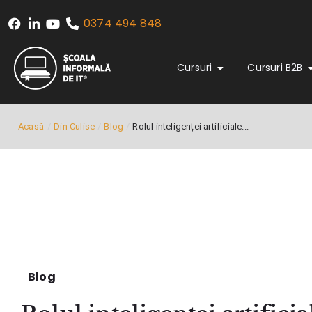
0374 494 848
Cursuri
Cursuri B2B
Acasă
/
Din Culise
/
Blog
/
Rolul inteligenței artificiale...
Blog