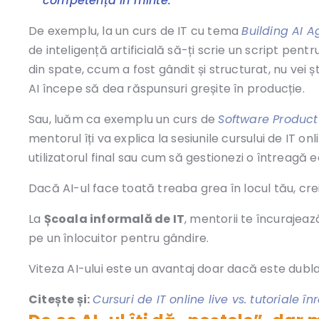
competența în minte.
De exemplu, la un curs de IT cu tema
Building AI A
de inteligență artificială să-ți scrie un script pentr
din spate, ccum a fost gândit și structurat, nu vei ș
AI începe să dea răspunsuri greșite în producție.
Sau, luăm ca exemplu un curs de
Software Produc
mentorul îți va explica la sesiunile cursului de IT 
utilizatorul final sau cum să gestionezi o întreagă 
Dacă AI-ul face toată treaba grea în locul tău, crei
La
Școala informală de IT
, mentorii te încurajeaz
pe un înlocuitor pentru gândire.
Viteza AI-ului este un avantaj doar dacă este dublat 
Citește și:
Cursuri de IT online live vs. tutoriale 