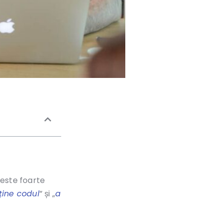
ă este foarte
ține codul
” și „
a