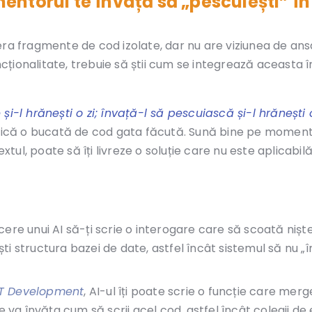
 mentorul te învață să „pescuiești” î
nera fragmente de cod izolate, dar nu are viziunea de an
uncționalitate, trebuie să știi cum se integrează aceasta 
i-l hrănești o zi; învață-l să pescuiască și-l hrănești 
 adică o bucată de cod gata făcută. Sună bine pe momen
ul, poate să îți livreze o soluție care nu este aplicabil
i cere unui AI să-ți scrie o interogare care să scoată niște
i structura bazei de date, astfel încât sistemul să nu „
ET Development
, AI-ul îți poate scrie o funcție care merg
 va învăța cum să scrii acel cod, astfel încât colegii de