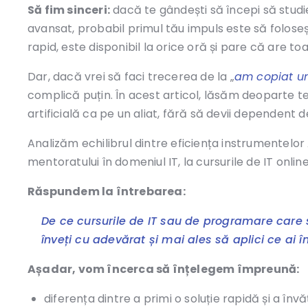
Să fim sinceri:
dacă te gândești să începi să studie
avansat, probabil primul tău impuls este să folosești
rapid, este disponibil la orice oră și pare că are to
Dar, dacă vrei să faci trecerea de la „
am copiat u
complică puțin. În acest articol, lăsăm deoparte t
artificială ca pe un aliat, fără să devii dependent d
Analizăm echilibrul dintre eficiența instrumentelor 
mentoratului în domeniul IT, la cursurile de IT online
Răspundem la întrebarea:
De ce cursurile de IT sau de programare care s
înveți cu adevărat și mai ales să aplici ce ai î
Așadar, vom încerca să înțelegem împreună:
diferența dintre a primi o soluție rapidă și a înv