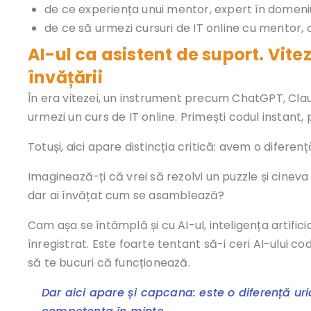
de ce experiența unui mentor, expert în domeni
de ce să urmezi cursuri de IT online cu mentor, 
AI-ul ca asistent de suport. Vite
învățării
În era vitezei, un instrument precum ChatGPT, Clau
urmezi un curs de IT online. Primești codul instant, 
Totuși, aici apare distincția critică: avem o difere
Imaginează-ți că vrei să rezolvi un puzzle și cineva 
dar ai învățat cum se asamblează?
Cam așa se întâmplă și cu AI-ul, inteligența artificia
înregistrat. Este foarte tentant să-i ceri AI-ului c
să te bucuri că funcționează.
Dar aici apare și capcana: este o diferență ur