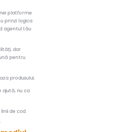
 unei platforme
u prinzi logica
nd agentul tău
ități, dar
 bună pentru
baza produsului.
e ajută, nu ca
inii de cod.
l