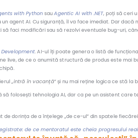
gents with Python
sau
Agentic AI with .NET
, poți să ceri
u un agent AI. Cu siguranță, îl va face imediat. Dar dacă n
ti să faci modificări sau să rezolvi eventuale bug-uri, câ
t Development
. AI-ul îți poate genera o listă de funcțional
online live, de ce o anumită structură de produs este mai
echipă.
erul „
intră în vacanță
” și nu mai reține logica ce stă la 
ă să folosești tehnologia AI, dar ca pe un asistent care t
de dorința de a înțelege „de ce-ul” din spatele fiecărei l
înregistrate: de ce mentoratul este cheia progresului rea