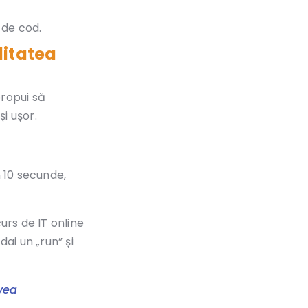
 de cod.
litatea
propui să
și ușor.
n 10 secunde,
curs de IT online
ai un „run” și
avea