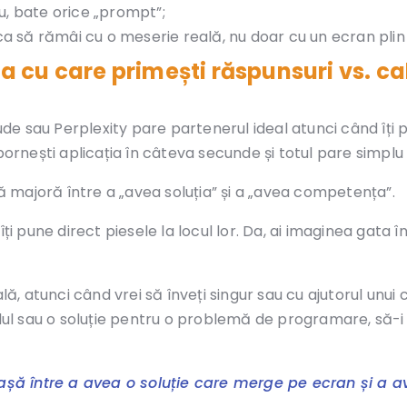
u, bate orice „prompt”;
ca să rămâi cu o meserie reală, nu doar cu un ecran plin
za cu care primești răspunsuri vs. ca
de sau Perplexity pare partenerul ideal atunci când îți 
pornești aplicația în câteva secunde și totul pare simplu 
nță majoră între a „avea soluția” și a „avea competența”.
îți pune direct piesele la locul lor. Da, ai imaginea gata î
lă, atunci când vrei să înveți singur sau cu ajutorul unui 
odul sau o soluție pentru o problemă de programare, să-i d
iașă între a avea o soluție care merge pe ecran și a 