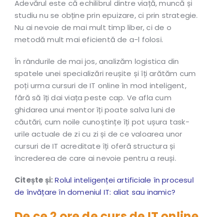
Adevărul este că echilibrul dintre viață, muncă și
studiu nu se obține prin epuizare, ci prin strategie.
Nu ai nevoie de mai mult timp liber, ci de o
metodă mult mai eficientă de a-l folosi.
În rândurile de mai jos, analizăm logistica din
spatele unei specializări reușite și îți arătăm cum
poți urma cursuri de IT online în mod inteligent,
fără să îți dai viața peste cap. Ve afla cum
ghidarea unui mentor îți poate salva luni de
căutări, cum noile cunoștințe îți pot ușura task-
urile actuale de zi cu zi și de ce valoarea unor
cursuri de IT acreditate îți oferă structura și
încrederea de care ai nevoie pentru a reuși.
Citește și:
Rolul inteligenței artificiale în procesul
de învățare în domeniul IT: aliat sau inamic?
De ce 2 ore de curs de IT online