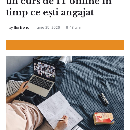
un curs de IT online în
timp ce ești angajat
by
Ilie Elena
iunie 25, 2026
9:43 am