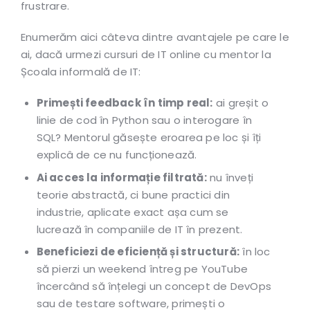
frustrare.
Enumerăm aici câteva dintre avantajele pe care le
ai, dacă urmezi cursuri de IT online cu mentor la
Școala informală de IT:
Primești feedback în timp real:
ai greșit o
linie de cod în Python sau o interogare în
SQL? Mentorul găsește eroarea pe loc și îți
explicâ de ce nu funcționează.
Ai acces la informație filtrată:
nu înveți
teorie abstractă, ci bune practici din
industrie, aplicate exact așa cum se
lucrează în companiile de IT în prezent.
Beneficiezi de eficiență și structură:
în loc
să pierzi un weekend întreg pe YouTube
încercând să înțelegi un concept de DevOps
sau de testare software, primești o