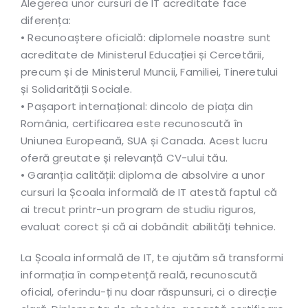
Alegerea unor cursuri de IT acreditate face
diferența:
• Recunoaștere oficială: diplomele noastre sunt
acreditate de Ministerul Educației și Cercetării,
precum și de Ministerul Muncii, Familiei, Tineretului
și Solidarității Sociale.
• Pașaport internațional: dincolo de piața din
România, certificarea este recunoscută în
Uniunea Europeană, SUA și Canada. Acest lucru
oferă greutate și relevanță CV-ului tău.
• Garanția calității: diploma de absolvire a unor
cursuri la Școala informală de IT atestă faptul că
ai trecut printr-un program de studiu riguros,
evaluat corect și că ai dobândit abilități tehnice.
La Școala informală de IT, te ajutăm să transformi
informația în competență reală, recunoscută
oficial, oferindu-ți nu doar răspunsuri, ci o direcție