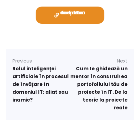
Vezi lista de cursuri de IT online – live care încep luna aceasta!
Previous
Next
Rolul inteligenței
Cum te ghidează un
artificiale în procesul
mentor în construirea
de învățare în
portofoliului tău de
domeniul IT: aliat sau
proiecte în IT. De la
inamic?
teorie la proiecte
reale