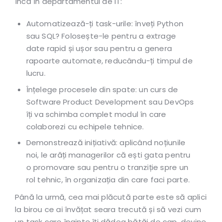
încă în departamentul de IT:
Automatizează-ți task-urile: înveți Python
sau SQL? Folosește-le pentru a extrage
date rapid și ușor sau pentru a genera
rapoarte automate, reducându-ți timpul de
lucru.
Înțelege procesele din spate: un curs de
Software Product Development sau DevOps
îți va schimba complet modul în care
colaborezi cu echipele tehnice.
Demonstrează inițiativă: aplicând noțiunile
noi, le arăți managerilor că ești gata pentru
o promovare sau pentru o tranziție spre un
rol tehnic, în organizația din care faci parte.
Până la urmă, cea mai plăcută parte este să aplici
la birou ce ai învățat seara trecută și să vezi cum
un task care înainte îți dădea bătăi de cap, devine