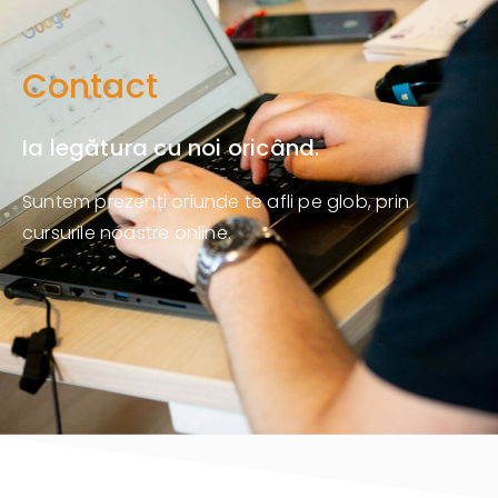
Contact
Ia legătura cu noi oricând.
Suntem prezenți oriunde te afli pe glob, prin
cursurile noastre online.