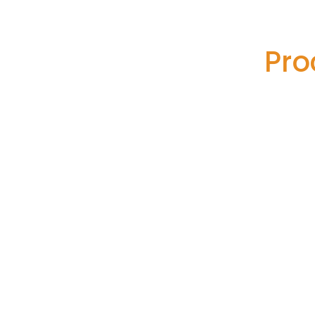
Pro
Este absolut gratuit. Tu îți f
Investim resurse semnificative de timp ș
cursurile noastre. Vrem să ne asigurăm că și