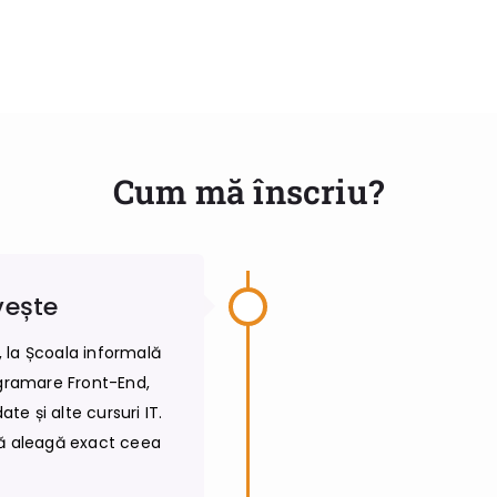
Cum mă înscriu?
ivește
i, la Școala informală
ogramare Front-End,
e și alte cursuri IT.
să aleagă exact ceea