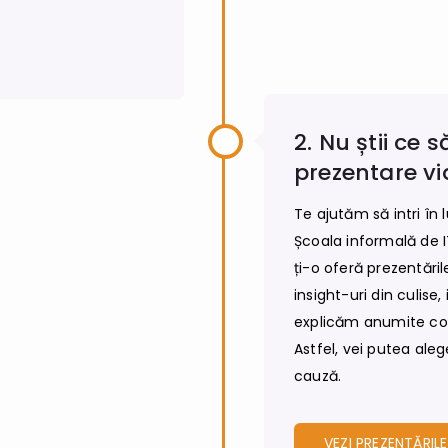
2. Nu știi ce 
prezentare vi
Te ajutăm să intri în 
Școala informală de 
ți-o oferă prezentăril
insight-uri din culise, 
explicăm anumite conc
Astfel, vei putea ale
cauză.
VEZI PREZENTĂRIL