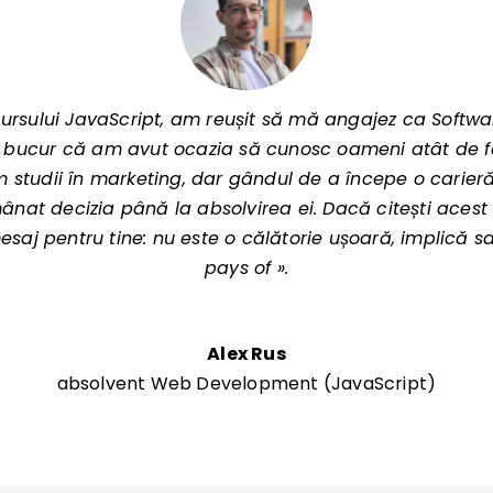
 cursului JavaScript, am reușit să mă angajez ca Softwa
ă bucur că am avut ocazia să cunosc oameni atât de fa
m studii în marketing, dar gândul de a începe o carier
nat decizia până la absolvirea ei. Dacă citești acest 
aj pentru tine: nu este o călătorie ușoară, implică sac
pays of ».
Alex Rus
absolvent Web Development (JavaScript)