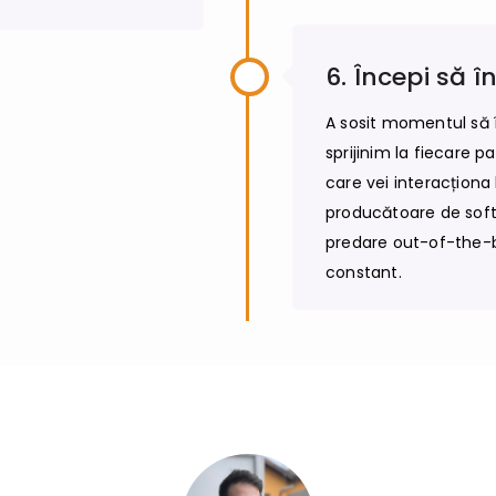
6. Începi să în
A sosit momentul să îț
sprijinim la fiecare p
care vei interacționa
producătoare de soft
predare out-of-the-b
constant.