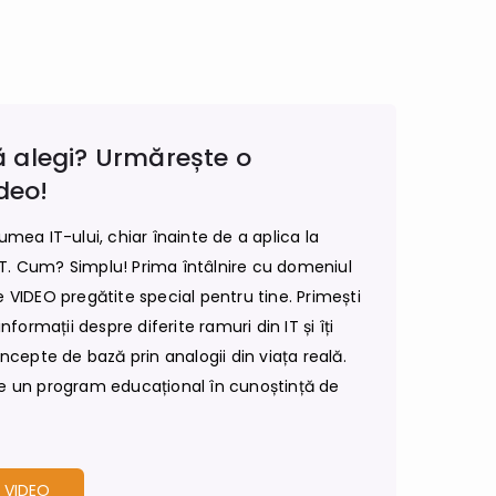
să alegi? Urmărește o
deo!
lumea IT-ului, chiar înainte de a aplica la
IT. Cum? Simplu! Prima întâlnire cu domeniul
e VIDEO pregătite special pentru tine. Primești
informații despre diferite ramuri din IT și îți
epte de bază prin analogii din viața reală.
ge un program educațional în cunoștință de
E VIDEO