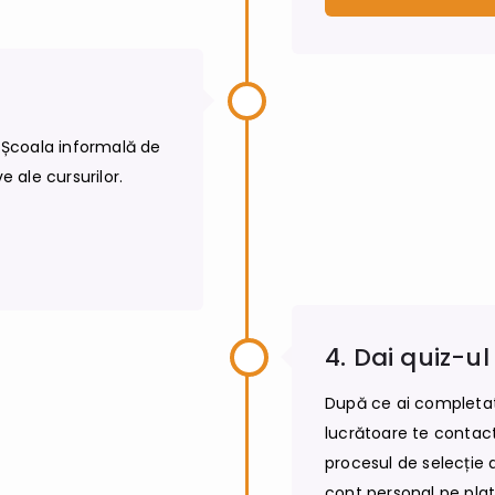
e Școala informală de
e ale cursurilor.
4. Dai quiz-ul
După ce ai completat 
lucrătoare te contactă
procesul de selecție d
cont personal pe platf