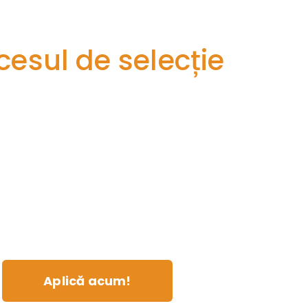
cesul de selecție
aci o autoevaluare, noi înțelegem nivelul
cunoștințe.
i energie pentru a înțelege cât mai bine profilul f
 profilul tău este 100% potrivit pentru cursul pe c
timpul tău.
Aplică acum!