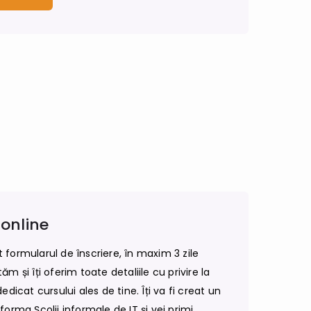
 online
formularul de înscriere, în maxim 3 zile
m și îți oferim toate detaliile cu privire la
edicat cursului ales de tine. Îți va fi creat un
orma Școlii informale de IT și vei primi