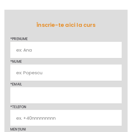
Înscrie-te aici la curs
*PRENUME
*NUME
*EMAIL
*TELEFON
MENȚIUNI