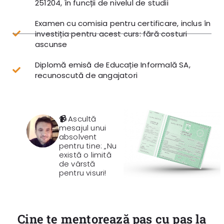
251204, în funcții de nivelul de studii
Examen cu comisia pentru certificare, inclus în
investiția pentru acest curs: fără costuri
ascunse
Diplomă emisă de Educație Informală SA,
recunoscută de angajatori
📹
Ascultă
mesajul unui
absolvent
pentru tine: „Nu
există o limită
de vârstă
pentru visuri!
Cine te mentorează pas cu pas la