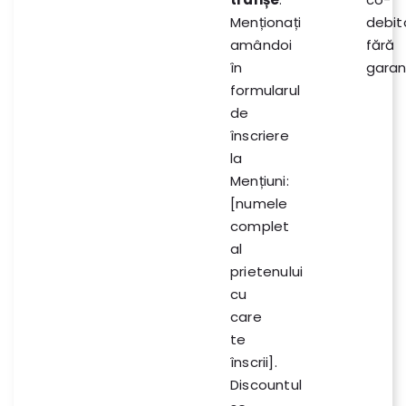
Menționați
debit
amândoi
fără
în
garanț
formularul
de
înscriere
la
Mențiuni:
[numele
complet
al
prietenului
cu
care
te
înscrii].
Discountul