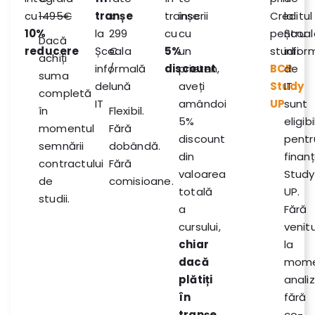
cu
1495€
tranșe
x
tranșe
înscrii
Creditul
la
10%
la
299
cu
cu
pentru
Școal
Dacă
reducere
Școala
€
5%
un
studii
infor
achiți
informală
/
discount
prieten,
BCR
de
suma
de
lună
aveți
Study
IT
completă
IT
amândoi
UP
sunt
în
Flexibil.
5%
eligibi
momentul
Fără
discount
pentr
semnării
dobândă.
din
finan
contractului
Fără
valoarea
Study
de
comisioane.
totală
UP.
studii.
a
Fără
cursului,
venitu
chiar
la
dacă
mome
plătiți
analiz
în
fără
tranșe
.
co-