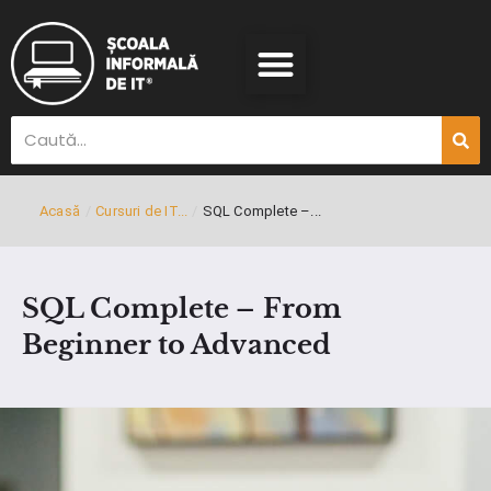
Acasă
/
Cursuri de IT...
/
SQL Complete –...
SQL Complete – From
Beginner to Advanced