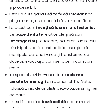
analiză de date, până la dezvoltare software
și procese ETL.
Este un curs gândit
să te facă relevant
pe
piața muncii, nu doar să bifezi un certificat.
La acest curs
înveți să lucrezi profesionist
cu baze de date
relaționale și să scrii
interogări SQL
eficiente, indiferent de nivelul
tău inițial. Dobândești abilități esențiale în
manipularea, analizarea și transformarea
datelor, exact așa cum se face în companii
reale.
Te specializezi într-una dintre
cele mai
cerute tehnologii
din domeniul IT și Data,
folosită zilnic de analiști, dezvoltatori și ingineri
de date.
Cursul îți oferă
o bază solidă
pentru roluri