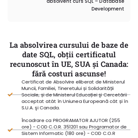
absolvent curs SQL – Database
Development
La absolvirea cursului de baze de
date SQL, obții certificatul
recunoscut în UE, SUA și Canada:
fără costuri ascunse!
Certificat de Absolvire eliberat de Ministerul
Muncii, Familiei, Tineretului și Solidarității
Sociale, și de Ministerul Educației şi Cercetãrii
acceptat atât în Uniunea Europeană cât și în
S.U.A. şi Canada.
Încadrare ca PROGRAMATOR AJUTOR (255
ore) - COD C.O.R. 351201 sau Programator de
Sistem Informatic (180 ore) - COD C.O.R