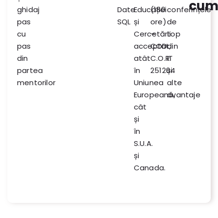
cum
ghidaj
Date
Educației
(180
conferințele
pas
SQL
și
ore)
de
cu
Cercetării
–
top
pas
acceptat,
COD
din
din
atât
C.O.R.
IT
partea
în
251204
și
mentorilor
Uniunea
alte
Europeană,
avantaje
cât
și
în
S.U.A.
și
Canada.