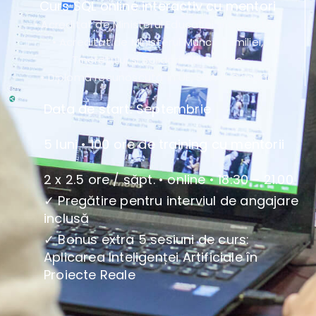
Curs SQL online interactiv cu mentori
• Acreditat de Ministerul Educației și Cercetării
• Acreditat de Ministerul Muncii, Familiei,
Tineretului și Solidarității Sociale
• Diplomă recunoscută în UE, SUA și Canada
Data de start: Septembrie
5 luni • 100 ore de training cu mentorii
2 x 2.5 ore / săpt. • online • 18:30 – 21.00
✓ Pregătire pentru interviul de angajare
inclusă
✓ Bonus extra 5 sesiuni de curs:
Aplicarea Inteligenței Artificiale în
Proiecte Reale