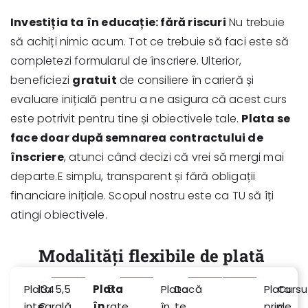
Investiția ta în educație: fără riscuri
Nu trebuie
să achiți nimic acum. Tot ce trebuie să faci este să
completezi formularul de înscriere. Ulterior,
beneficiezi
gratuit
de consiliere în carieră și
evaluare inițială pentru a ne asigura că acest curs
este potrivit pentru tine și obiectivele tale.
Plata se
face doar după semnarea contractului de
înscriere
, atunci când decizi că vrei să mergi mai
departe.E simplu, transparent și fără obligații
financiare inițiale. Scopul nostru este ca TU să îți
atingi obiectivele.
Modalități flexibile de plată
Plata
1345,5
Plata
5
Plata
Dacă
Plata
Cursur
integrală
€
în
rate
în
te
prin
de