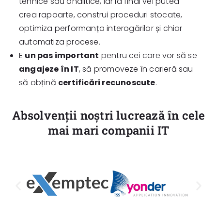
tehnice sau analitice, iar la final vei putea
crea rapoarte, construi proceduri stocate,
optimiza performanța interogărilor și chiar
automatiza procese.
E
un pas important
pentru cei care vor să se
angajeze în IT
, să promoveze în carieră sau
să obțină
certificări recunoscute
.
Absolvenții noștri lucrează în cele
mai mari companii IT​