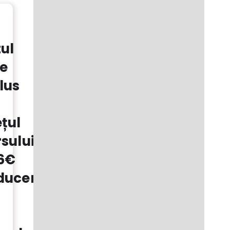
ul
te
lus
țul
rsului:
96€
ducerile