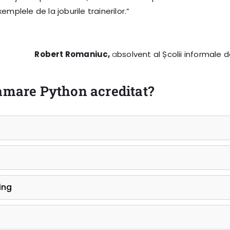
emplele de la joburile trainerilor.”
Robert Romaniuc,
a
bsolvent al Școlii informale d
ramare Python acreditat?
ing