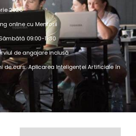
rie 2026
ning online cu Mentorii
i Sâmbătă 09:00-11:30
erviul de angajare inclusă
 de curs: Aplicarea Inteligenței Artificiale în