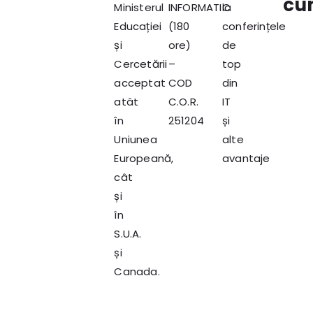
cu
Ministerul
INFORMATIC
la
Educației
(180
conferințele
și
ore)
de
Cercetării
–
top
acceptat
COD
din
atât
C.O.R.
IT
în
251204
și
Uniunea
alte
Europeană,
avantaje
cât
și
în
S.U.A.
și
Canada.