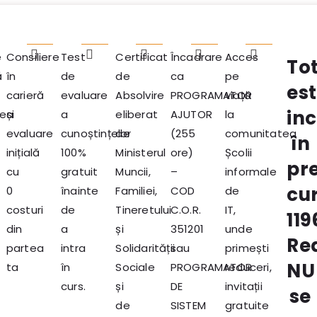
e
Consiliere
Test
Certificat
Încadrare
Acces
Tot
ă
în
de
de
ca
pe
es
carieră
evaluare
Absolvire
PROGRAMATOR
viață
inc
rea
și
a
eliberat
AJUTOR
la
evaluare
cunoștințelor
de
(255
comunitatea
în
inițială
100%
Ministerul
ore)
Școlii
pre
cu
gratuit
Muncii,
–
informale
cu
0
înainte
Familiei,
COD
de
costuri
de
Tineretului
C.O.R.
IT,
11
din
a
și
351201
unde
Re
partea
intra
Solidarității
sau
primești
NU
ta
în
Sociale
PROGRAMATOR
reduceri,
curs.
și
DE
invitații
se
de
SISTEM
gratuite