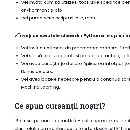
Vei învăța cum să utilizezi tool-urile specifice 
environment și pip.
Vei putea scrie scripturi în Python.
✓Înveți conceptele cheie din Python și le aplici î
Vei învăța un limbaj de programare modern, foart
Vei știi să creezi aplicații și proiecte practice, 
Vei avea cunoștințe despre Aplicarea Inteligenței A
Bonus de curs.
Vei avea bazele necesare pentru a continua sp
Machine Learning.
Ce spun cursanții noștri?
“Focusul pe partea practică – asta apreciez cel mai m
plus, relația cu mentorii este foarte deschisă! Ești î