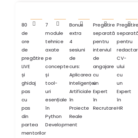
80
7
Bonus
Pregătire
Pregătir
de
module
extra
separată
separat
ore
tehnice
4
pentru
pentru
de
axate
sesiuni
interviul
redacta
pregătire
pe
de
de
CV-
LIVE
concepte
curs:
angajare
ului
și
și
Aplicarea
cu
cu
ghidaj
tool-
Inteligenței
un
un
pas
uri
Artificiale
Expert
Expert
cu
esențiale
în
în
în
pas
în
Proiecte
Recrutare
HR
din
Python
Reale
partea
Development
mentorilor