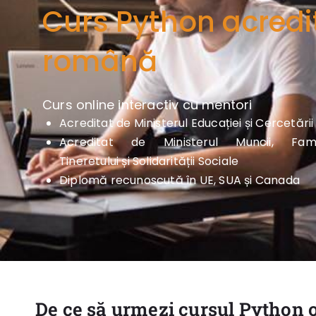
Curs Python acredit
română
Curs online interactiv cu mentori
Acreditat de Ministerul Educației și Cercetării
Acreditat de Ministerul Muncii, Famili
Tineretului și Solidarității Sociale
Diplomă recunoscută în UE, SUA și Canada
De ce să urmezi cursul Python o