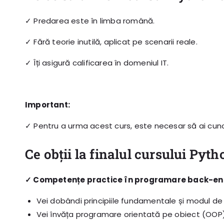
✓ Predarea este în limba română.
✓ Fără teorie inutilă, aplicat pe scenarii reale.
✓ Îți asigură calificarea în domeniul IT.
Important:
✓ Pentru a urma acest curs,
este necesar să ai cunoș
Ce obții la finalul cursului Py
✓ Competențe practice în programare back-end
Vei dobândi principiile fundamentale și modul de g
Vei învăța programare orientată pe obiect (OOP),