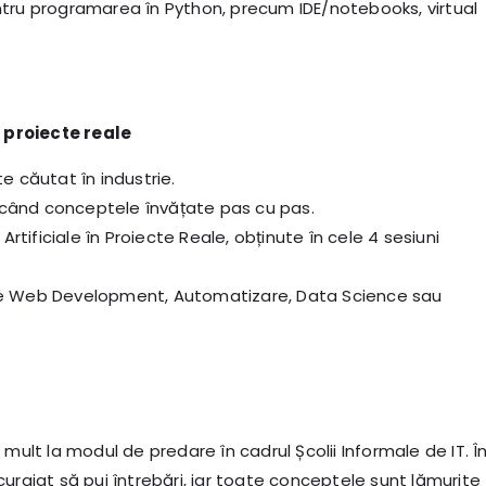
pentru programarea în Python, precum IDE/notebooks, virtual
n proiecte reale
e căutat în industrie.
aplicând conceptele învățate pas cu pas.
rtificiale în Proiecte Reale, obținute în cele 4 sesiuni
re Web Development, Automatizare, Data Science sau
ult la modul de predare în cadrul Școlii Informale de IT. Î
ncurajat să pui întrebări, iar toate conceptele sunt lămurite