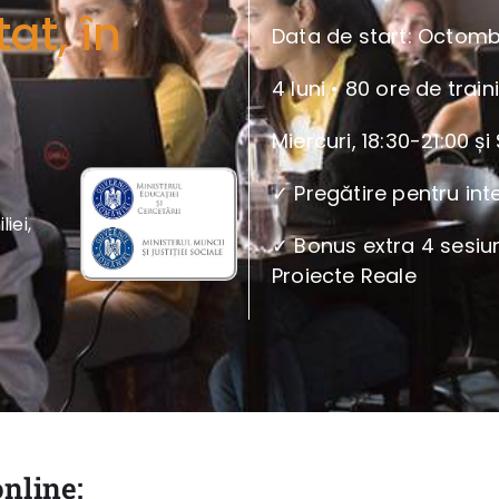
at, în
Data de start: Octomb
4 luni • 80 ore de trai
Miercuri, 18:30-21:00 ș
✓ Pregătire pentru int
ei,
✓ Bonus extra 4 sesiuni
Proiecte Reale
nline: