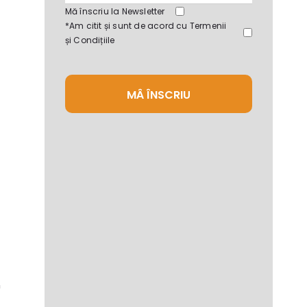
Mă înscriu la Newsletter
*Am citit și sunt de acord cu
Termenii
și Condițiile
MÂ ÎNSCRIU
n