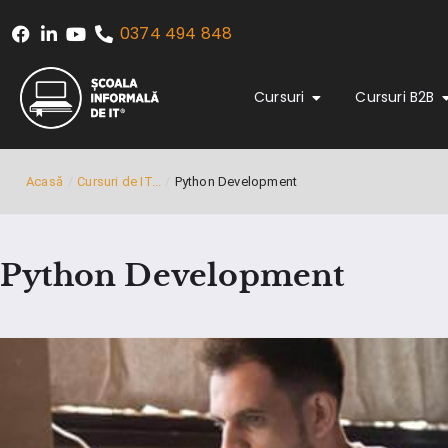
0374 494 848
Cursuri
Cursuri B2B
Acasă
/
Cursuri de IT...
/
Python Development
Python Development