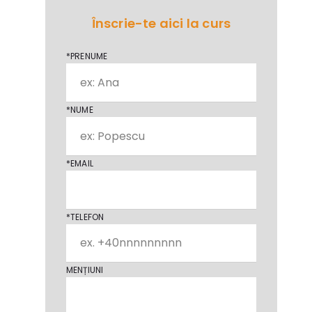
Înscrie-te aici la curs
*PRENUME
*NUME
*EMAIL
*TELEFON
MENȚIUNI