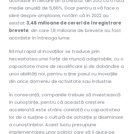
acordate în fiecare an a crescut din 2012 cu o rată
medie anuală de 5,66%. Doar pentru a vă face o
idee despre amploare, notăm că în 2022 au
existat
3,46 milioane de cereri de înregistrare
brevete
, din care 1,8 milioane de brevete au fost
acordate în întreaga lume.
Ritmul rapid al inovațiilor se traduce prin
necesitatea unei forțe de muncă adaptabile, cu o
capacitate mare de recalificare și de dobândire a
unor abilități noi, pentru a ține pasul cu inovațiile
din orice domeniu de activitate sau industrie.
În consecință, companiile trebuie să investească
în cunoștințe, pentru că această creștere
accelerată este strâns corelată cu capacitatea
lor de a susține o cultură de achiziție și diseminare
a cunoștințelor. Acest lucru presupune
implementarea unor politici care să îi ajute pe