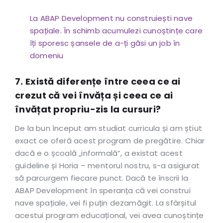
La ABAP Development nu construiești nave
spațiale. În schimb acumulezi cunoștințe care
îți sporesc șansele de a-ți găsi un job în
domeniu
7. Există diferențe între ceea ce ai
crezut că vei învăța și ceea ce ai
învățat propriu-zis la cursuri?
De la bun început am studiat curricula și am știut
exact ce oferă acest program de pregătire. Chiar
dacă e o școală „informală”, a existat acest
guideline și Horia – mentorul nostru, s-a asigurat
să parcurgem fiecare punct. Dacă te înscrii la
ABAP Development în speranța că vei construi
nave spațiale, vei fi puțin dezamăgit. La sfârșitul
acestui program educațional, vei avea cunoștințe