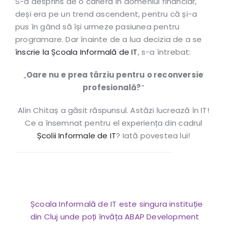
S-a desprins de o carieră în domeniul financiar,
deși era pe un trend ascendent, pentru că și-a
pus în gând să își urmeze pasiunea pentru
programare. Dar înainte de a lua decizia de a se
înscrie la Școala Informală de IT
, s-a întrebat:
„
Oare nu e prea târziu pentru o reconversie
profesională?
”
Alin Chitaș a găsit răspunsul. Astăzi lucrează în IT!
Ce a însemnat pentru el experiența din cadrul
Școlii Informale de IT
? Iată povestea lui!
Școala Informală de IT este singura instituție
din Cluj unde poți învăța ABAP Development