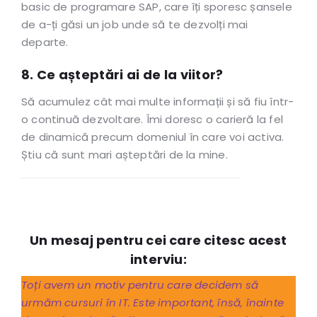
basic de programare SAP, care îți sporesc șansele
de a-ți găsi un job unde să te dezvolți mai
departe.
8. Ce așteptări ai de la viitor?
Să acumulez cât mai multe informații și să fiu într-
o continuă dezvoltare. Îmi doresc o carieră la fel
de dinamică precum domeniul în care voi activa.
Știu că sunt mari așteptări de la mine.
Un mesaj pentru cei care citesc acest
interviu:
Toți avem un motiv pentru care decidem să
urmăm cursuri în IT. Este important, însă, înainte