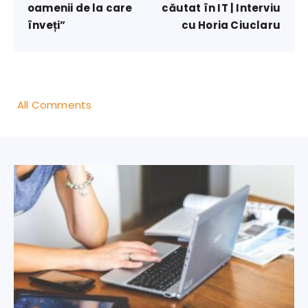
oamenii de la care
căutat în IT | Interviu
înveți”
cu Horia Ciuclaru
All Comments