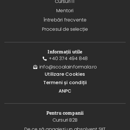
Cursuri IT
Mentori
Întrebări frecvente
Procesul de selecție
Informații utile
+40 374 494 848
info@scoalainformala.ro
Utilizare Cookies
Termeni și condiții
ANPC
Pentru companii
Cursuri B2B
De ce să angajezi un absolvent SIIT