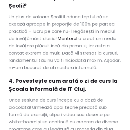
Școlii?
Un plus de valoare Școlii îl aduce faptul că se
axează aproape în proporție de 100% pe partea
practică – lucru pe care nu-l regăsești în mediul
de învățământ clasic!
Mentorul
a creat un mediu
de învățare plăcut încă din prima zi, iar asta a
contat extrem de mult. Dacă vii stresat la cursuri,
randamentul tău nu va fi niciodată maxim. Așadar,
m-am bucurat de atmosfera informală.
4. Povestește cum arată o zi de curs la
Școala Informală de IT Cluj.
Orice sesiune de curs începe cu o doză de
ciocolată! Urmează apoi teorie predată sub
formă de exerciții, clipuri video sau desene pe
white-board și se continuă cu crearea de diverse
programe care au legătură cu materia din ziua