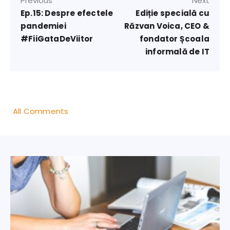
Previous
Next
Ep.15: Despre efectele
Ediție specială cu
pandemiei
Răzvan Voica, CEO &
#FiiGataDeViitor
fondator Școala
informală de IT
All Comments