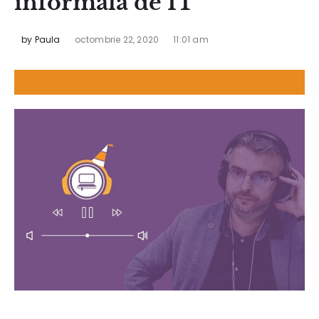
informală de IT
by
Paula
octombrie 22, 2020
11:01 am