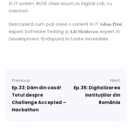
în IT vorbim #LIVE chiar acum, la Digital Job, cu
mentorii.
Descoperă cum poți avea o carieră în IT 𝐀𝐝𝐢𝐧𝐚 𝐏𝐢𝐭𝐮𝐥,
expert Software Testing și 𝐀𝐝𝐢 𝐌𝐨𝐥𝐝𝐨𝐯𝐚𝐧, expert în
Development îți răspund la toate întrebările.
Previous
Next
Ep.33: Dăm din casă!
Ep.35: Digitalizarea
Totul despre
instituțiilor din
Challenge Accepted –
România
Hackathon