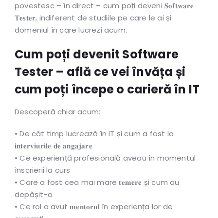
povestesc – în direct – cum poți deveni 𝐒𝐨𝐟𝐭𝐰𝐚𝐫𝐞
𝐓𝐞𝐬𝐭𝐞𝐫, indiferent de studiile pe care le ai și
domeniul în care lucrezi acum.
Cum poți devenit Software
Tester – află ce vei învăța și
cum poți începe o carieră în IT
Descoperă chiar acum:
• De cât timp lucrează în IT și cum a fost la
𝐢𝐧𝐭𝐞𝐫𝐯𝐢𝐮𝐫𝐢𝐥𝐞 𝐝𝐞 𝐚𝐧𝐠𝐚𝐣𝐚𝐫𝐞
• Ce experiență profesională aveau în momentul
înscrierii la curs
• Care a fost cea mai mare 𝐭𝐞𝐦𝐞𝐫𝐞 și cum au
depășit-o
• Ce rol a avut 𝐦𝐞𝐧𝐭𝐨𝐫𝐮𝐥 în experiența lor de