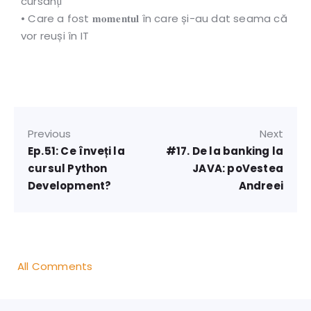
cursanți
• Care a fost 𝐦𝐨𝐦𝐞𝐧𝐭𝐮𝐥 în care și-au dat seama că
vor reuși în IT
Previous
Next
Ep.51: Ce înveți la
#17. De la banking la
cursul Python
JAVA: poVestea
Development?
Andreei
All Comments