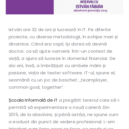
István are 32 de ani și lucrează în IT. Pe diferite
proiecte, cu diverse metodologii, în echipe mari și
dinamice. Când era copil, își dorea să devină
doctor, ca să ajute oamenii. Într-un context de
viață, a ajuns să lucreze în domeniul financiar. De
doi ani, însă, a îmbrățișat cu ambele mâini și
pasiune, viața de tester software. IT-ul, spune el,
seamănă cu un joc de baschet: „teamplayer,
common goal, together”.
Școala Informală de IT
a pregătit terenul care să-i
permită să experimenteze o nouă carieră. Din
2015, de la absolvire, și până astăzi, ne spune cum
a evoluat din punct de vedere profesional. L-am
întrebat cum face ceea ce face, ce crede și ce