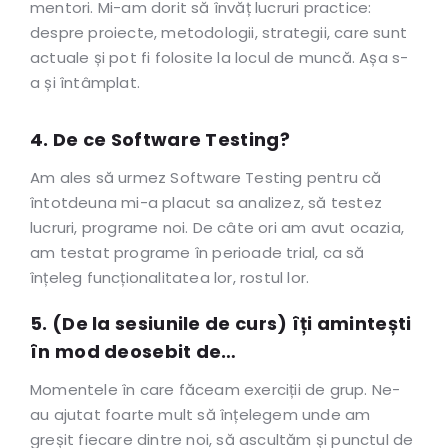
mentori. Mi-am dorit să învăț lucruri practice:
despre proiecte, metodologii, strategii, care sunt
actuale și pot fi folosite la locul de muncă. Așa s-
a și întâmplat.
4. De ce Software Testing?
Am ales să urmez Software Testing pentru că
întotdeuna mi-a placut sa analizez, să testez
lucruri, programe noi. De câte ori am avut ocazia,
am testat programe în perioade trial, ca să
înțeleg funcționalitatea lor, rostul lor.
5. (De la sesiunile de curs) îți amintești
în mod deosebit de…
Momentele în care făceam exerciții de grup. Ne-
au ajutat foarte mult să înțelegem unde am
greșit fiecare dintre noi, să ascultăm și punctul de