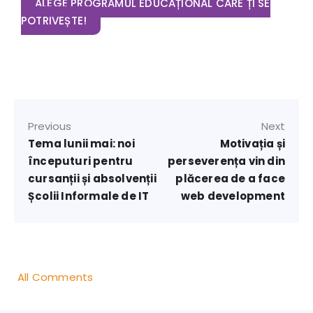
ALEGE PROGRAMUL EDUCAȚIONAL CARE ȚI SE
POTRIVEȘTE!
Previous
Next
Tema lunii mai: noi
Motivația și
începuturi pentru
perseverența vin din
cursanții și absolvenții
plăcerea de a face
Școlii Informale de IT
web development
All Comments