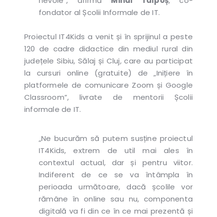
nevoie
”, afirmă
Mihai Talpoș
, co-
fondator al Școlii Informale de IT.
Proiectul IT4Kids a venit și în sprijinul a peste
120 de cadre didactice din mediul rural din
județele Sibiu, Sălaj și Cluj, care au participat
la cursuri online (gratuite) de „Inițiere în
platformele de comunicare Zoom și Google
Classroom”, livrate de mentorii Școlii
informale de IT.
„Ne bucurăm să putem susține proiectul
IT4Kids, extrem de util mai ales în
contextul actual, dar și pentru viitor.
Indiferent de ce se va întâmpla în
perioada următoare, dacă școlile vor
rămâne în online sau nu, componenta
digitală va fi din ce în ce mai prezentă și