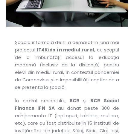
Școala informală de IT a demarat în luna mai
proiectul
IT4Kids în mediul rural,
cu scopul
de a îmbunătăți accesul la educația
modernă (inclusiv de la distanță) pentru
elevii din mediul rural, în contextul pandemiei
de Coronavirus și a imposibilității copiilor de a
se prezenta la școală.
În cadrul proiectului,
BCR
și
BCR Social
Finance IFN SA
au donat peste 300 de
echipamente IT (laptopuri, tablete, routere,
etc), care au fost distribuite în 15 instituții de
învățământ din județele Sălaj, Sibiu, Cluj, Iași,