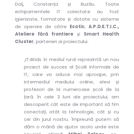
Dolj, Constanța și Buzău. Toate
echipamentele IT colectate au fost
igienizate, formatate și dotate cu sisteme
de operare de către
Ecotic
,
A.P.D.E.T.I.C.,
Ateliere fără frontiere
și
Smart Health
Cluster
, parteneri ai proiectului.
„
IT4Kids în mediul rural reprezintă un nou
proiect de succes al Școlii informale de
IT, care va aduce mai aproape, prin
intermediul mediului online, elevi și
profesori de la numeroase școli de la
țară. În cele 3 luni ale proiectului, am
descoperit cât este de important să fim
conectați, atât la tehnologie, cât și cu
cei din jurul nostru. Împreună putem să
dăm o mână de ajutor acolo unde este