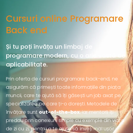
Cursuri online Programare
Back end
Și tu poți învăța un limbaj de
programare modern, cu o arie vastă de
aplicabilitate.
Prin oferta de cursuri programare back-end, ne
asigurăm că primești toate informațiile din piața
muncii, care te ajută să îți găsești un job axat pe
specializarea pe care ți-o dorești. Metodele de
învățare sunt
out-of-the-box
, iar mentorii îți
predau prin conexiuni simple cu exemple din viața
de zi cu zi, pentru a te ajuta să înveți mai ușor