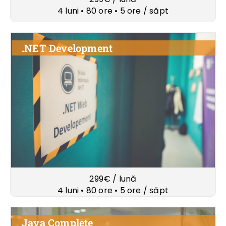
4 luni • 80 ore • 5 ore / săpt
.NET Development
299€ / lună
4 luni • 80 ore • 5 ore / săpt
Java Complete