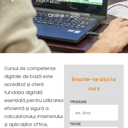
Eligibil proiecte europene
Online – 20h
Cursul de competențe
digitale de bază este
Înscrie-te aici la
acreditat și oferă
curs
fundația digitală
esențială pentru utilizarea
*PRENUME
eficientă și sigură a
calculatorului, internetului
și aplicațiilor office,
*NUME