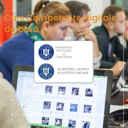
Curs Competențe digitale
de bază
Curs online interactiv cu mentori
Acreditat de Ministerul Educației și
Cercetării
Acreditat de Ministerul Muncii, Familiei,
Tineretului și Solidarității Sociale