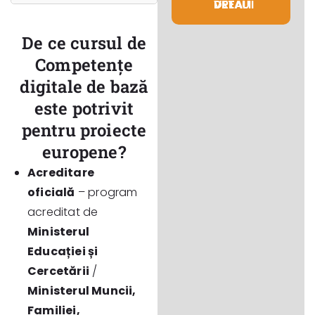
VREAU DETALII
De ce cursul de
Competențe
digitale de bază
este potrivit
pentru proiecte
europene?
Acreditare
oficială
– program
acreditat de
Ministerul
Educației și
Cercetării
/
Ministerul Muncii,
Familiei,