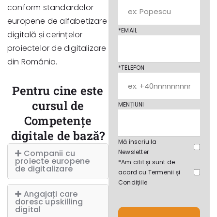
conform standardelor
europene de alfabetizare
*EMAIL
digitală și cerințelor
proiectelor de digitalizare
din România.
*TELEFON
Pentru cine este
cursul de
MENȚIUNI
Competențe
digitale de bază?
Mă înscriu la
Companii cu
Newsletter
proiecte europene
*Am citit și sunt de
de digitalizare
acord cu
Termenii și
Condițiile
Angajați care
doresc upskilling
digital